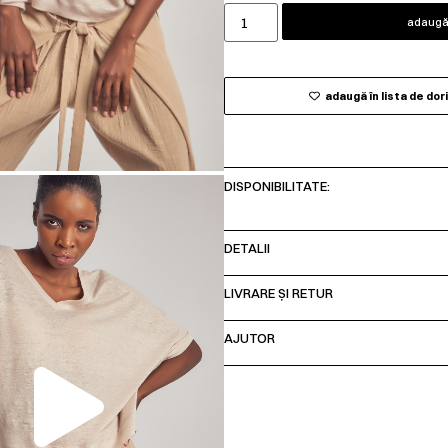
adaugă 
adaugă în lista de dor
DISPONIBILITATE:
DETALII
LIVRARE ȘI RETUR
00:00
AJUTOR