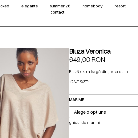
wicked
elegante
summer‘26
homebody
resort
contact
Bluza Veronica
649,00
RON
Bluză extra largă din jerse cu in.
*ONE SIZE*
MĂRIME
ghidul de mărimi