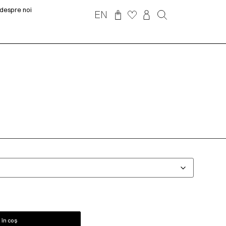
despre noi
EN
în coș