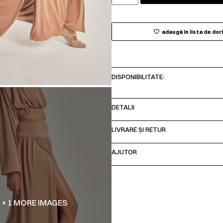
adaugă în lista de dor
DISPONIBILITATE:
DETALII
LIVRARE ȘI RETUR
AJUTOR
+ 1 MORE IMAGES