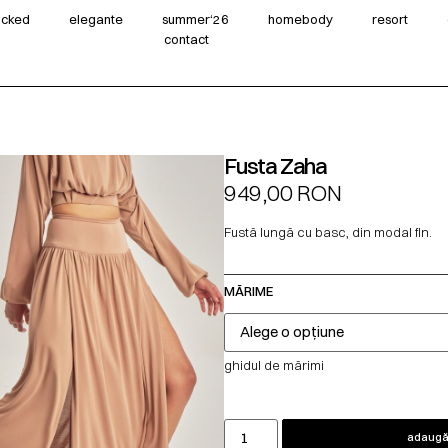
wicked
elegante
summer‘26
homebody
resort
contact
Fusta Zaha
949,00
RON
Fustă lungă cu basc, din modal fin.
MĂRIME
ghidul de mărimi
adaugă 