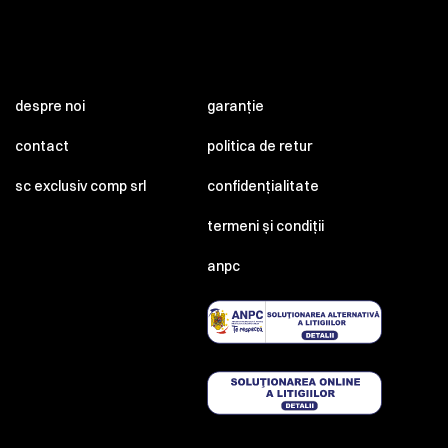
despre noi
garanție
contact
politica de retur
sc exclusiv comp srl
confidențialitate
termeni și condiții
anpc