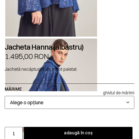
Jacheta Hanna (albastru)
1.495,00
RON
Jachetă necăptușită din tricot paietat.
MĂRIME
ghidul de mărimi
adaugă în coș