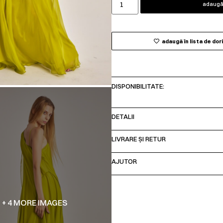
adaugă 
adaugă în lista de dor
DISPONIBILITATE:
DETALII
LIVRARE ȘI RETUR
AJUTOR
+ 4 MORE IMAGES