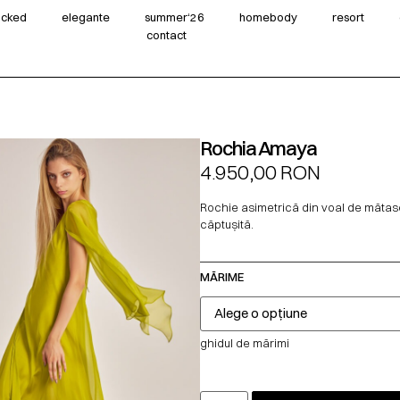
wicked
elegante
summer‘26
homebody
resort
contact
Rochia Amaya
4.950,00
RON
Rochie asimetrică din voal de mătas
căptușită.
MĂRIME
ghidul de mărimi