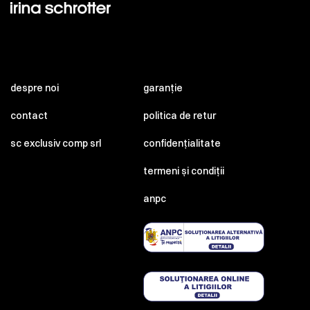
despre noi
garanție
contact
politica de retur
sc exclusiv comp srl
confidențialitate
termeni și condiții
anpc