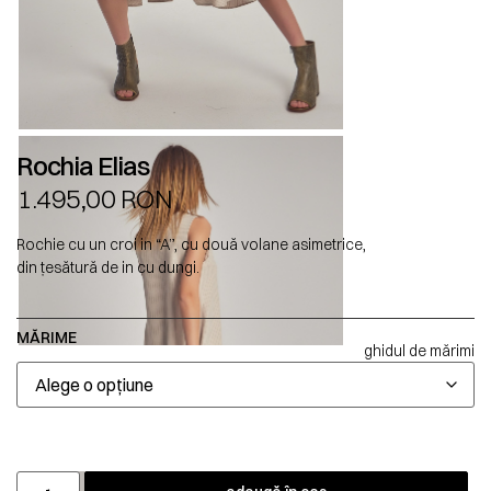
Rochia Elias
1.495,00
RON
Rochie cu un croi in “A”, cu două volane asimetrice,
din țesătură de in cu dungi.
MĂRIME
ghidul de mărimi