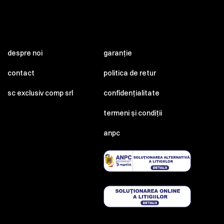
despre noi
garanție
contact
politica de retur
sc exclusiv comp srl
confidențialitate
termeni și condiții
anpc