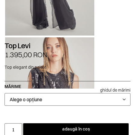
Top Levi
1.395,00
RON
Top elegant din paiete.
MĂRIME
ghidul de mărimi
adaugă în coș