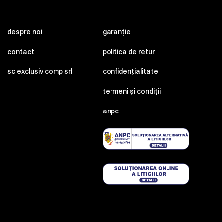
despre noi
garanție
contact
politica de retur
sc exclusiv comp srl
confidențialitate
termeni și condiții
anpc