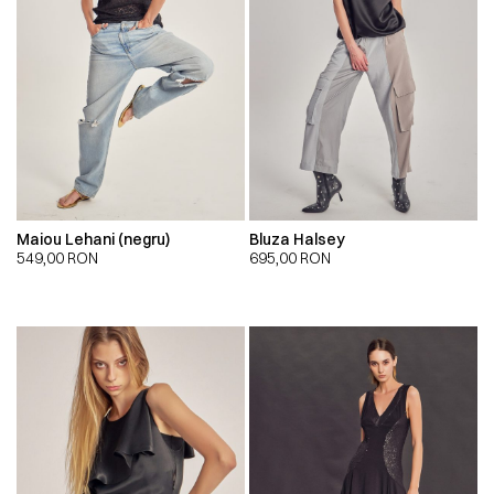
Maiou Lehani (negru)
Bluza Halsey
549,00
RON
695,00
RON