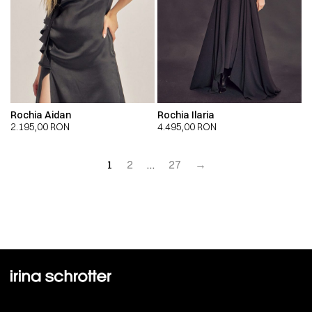
Rochia Aidan
Rochia Ilaria
2.195,00
RON
4.495,00
RON
1
2
…
27
→