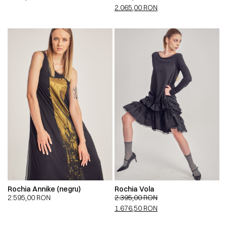
2.065,00
RON
Rochia Annike (negru)
Rochia Vola
2.595,00
RON
2.395,00
RON
1.676,50
RON