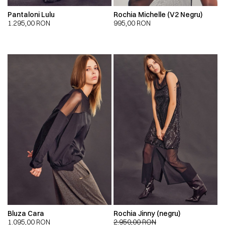
Pantaloni Lulu
Rochia Michelle (V2 Negru)
1.295,00
RON
995,00
RON
Bluza Cara
Rochia Jinny (negru)
1.095,00
RON
2.950,00
RON