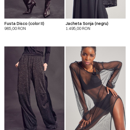
Fusta Disco (color II)
Jacheta Sonja (negru)
985,00
RON
1.495,00
RON