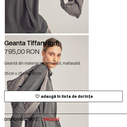
Geanta Tiffany (gri)
795,00
RON
Geantă din material impermeabil, matlasată.
35cm x 25cm x 15cm
adaugă în lista de dorințe
DISPONIBILITATE:
EPUIZAT