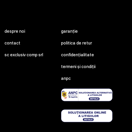
despre noi
garanție
contact
politica de retur
sc exclusiv comp srl
confidențialitate
termeni și condiții
anpc